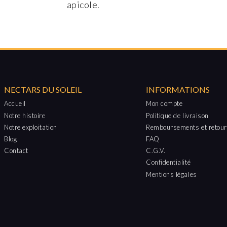
apicole.
NECTARS DU SOLEIL
INFORMATIONS
Accueil
Mon compte
Notre histoire
Politique de livraison
Notre exploitation
Remboursements et retou
Blog
FAQ
Contact
C.G.V.
Confidentialité
Mentions légales