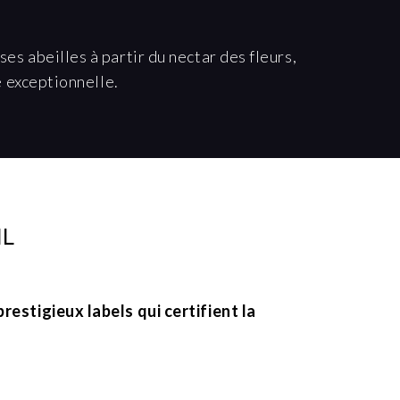
ses abeilles à partir du nectar des fleurs,
e exceptionnelle.
IL
prestigieux labels qui certifient la