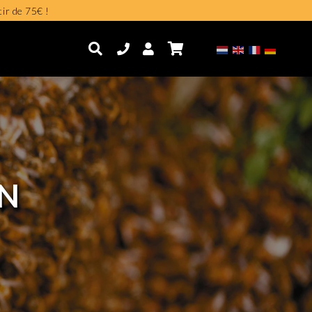
tir de 75€ !
ON