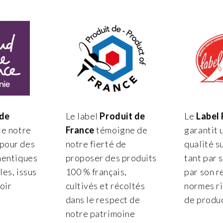
 de
Le label
Produit de
Le
Label
te notre
France
témoigne de
garantit 
pour des
notre fierté de
qualité s
hentiques
proposer des produits
tant par 
es, issus
100 % français,
par son r
oir
cultivés et récoltés
normes r
dans le respect de
de produc
notre patrimoine