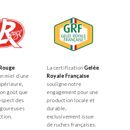
 Rouge
La certification
Gelée
un miel d’une
Royale Française
upérieure,
souligne notre
son goût que
engagement pour une
espect des
production locale et
igoureuses
durable,
tion.
exclusivement issue
de ruches françaises.