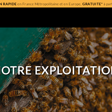
N RAPIDE
en France Métropolitaine et en Europe,
GRATUITE*
à par
OTRE EXPLOITATI