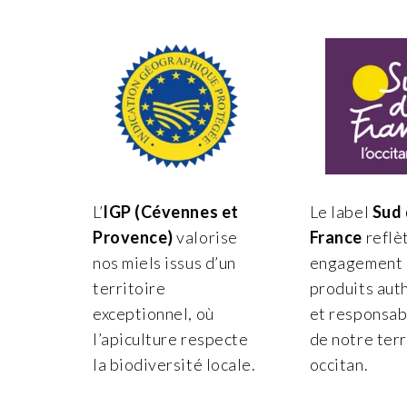
L’
IGP (Cévennes et
Le label
Sud
Provence)
valorise
France
reflè
nos miels issus d’un
engagement 
territoire
produits aut
exceptionnel, où
et responsabl
l’apiculture respecte
de notre terr
la biodiversité locale.
occitan.