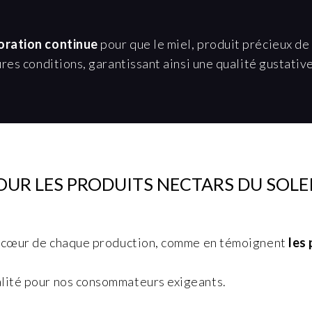
oration continue
pour que le miel, produit précieux de 
ures conditions, garantissant ainsi une qualité gustativ
OUR LES PRODUITS NECTARS DU SOLE
 au cœur de chaque production, comme en témoignent
les 
alité pour nos consommateurs exigeants.