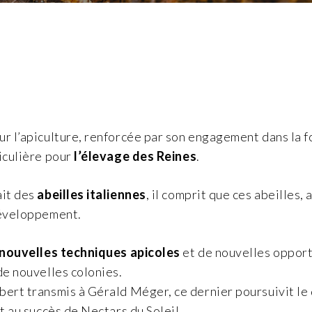
r l’apiculture, renforcée par son engagement dans la f
iculière pour
l’élevage des Reines
.
ait des
abeilles italiennes
, il comprit que ces abeilles,
développement.
nouvelles techniques apicoles
et de nouvelles opportu
de nouvelles colonies.
bert transmis à Gérald Méger, ce dernier poursuivit l
t au succès de Nectars du Soleil.