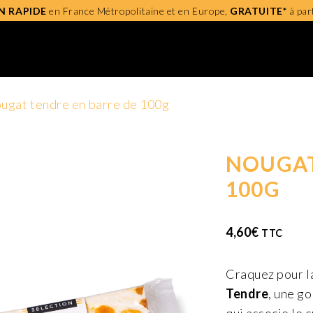
N RAPIDE
en France Métropolitaine et en Europe,
GRATUITE*
à par
ugat tendre en barre de 100g
NOUGAT
100G
4,60
€
TTC
Craquez pour l
Tendre
, une g