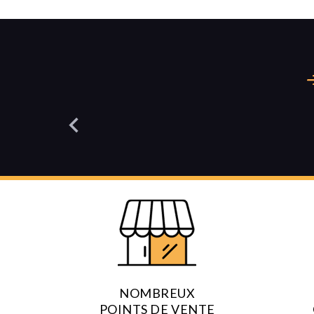
BOULES FOURRÉES AU MIEL EN
S
SACHET 180 G
5,05
€
TTC
Ajouter au panier
NOMBREUX
POINTS DE VENTE