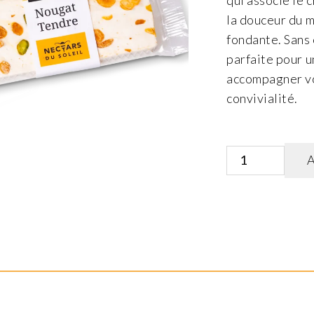
qui associe le
la douceur du m
fondante. Sans 
parfaite pour 
accompagner v
convivialité.
quantité
A
de
Nougat
tendre
en
barre
de
100g