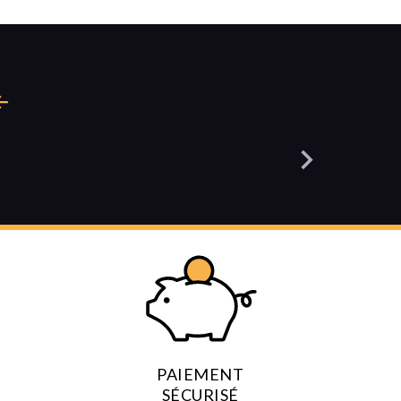
BONBONS MIEL PROPOLIS 180G
4,35
€
TTC
Ajouter au panier
PAIEMENT
SÉCURISÉ