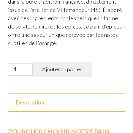
dans la pure tradition française, directement
issue de l’atelier de Villemandeur (45). Élaboré
avec des ingrédients nobles tels que la farine
de seigle, le miel et les épices, ce pain d’épices
offre une saveur unique relevée par les notes
subtiles de l’orange.
quantité
Ajouter au panier
de
Pain
d'épices
40%
Description
miel
aux
écorces
POURQUOI CHOISIR NOTRE PAIN