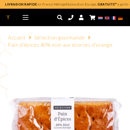
LIVRAISON RAPIDE
en France Métropolitaine et en Europe,
GRATUITE*
à partir 
Accueil
Sélection gourmande
Pain d’épices 40% miel aux écorces d’orange