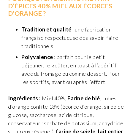
d'orange
D’ÉPICES 40% MIEL AUX ÉCORCES
D’ORANGE ?
Tradition et qualité
: une fabrication
française respectueuse des savoir-faire
traditionnels.
Polyvalence
: parfait pour le petit
déjeuner, le goûter, en toast à l’apéritif,
avec du fromage ou comme dessert. Pour
les sportifs, avant ou après l’effort.
Ingrédients :
Miel 40%,
Farine de blé
, cubes
d’orange confite 18% (écorce d’orange, sirop de
glucose, saccharose, acide citrique,
conservateur : sorbate de potassium, anhydride
sulfureux résiduel),
farine de seigle, lait entier,