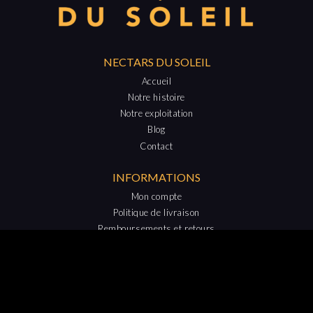
NECTARS DU SOLEIL
Accueil
Notre histoire
Notre exploitation
Blog
Contact
INFORMATIONS
Mon compte
Politique de livraison
Remboursements et retours
FAQ
keyboard_arrow_up
C.G.V.
Confidentialité
Mentions légales