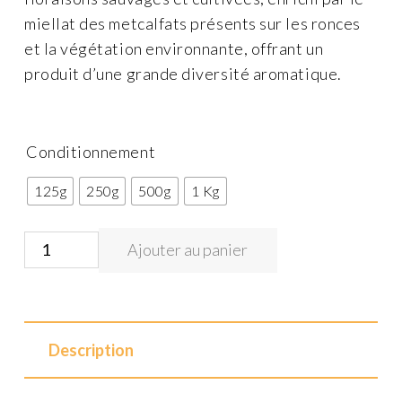
miellat des metcalfats présents sur les ronces
et la végétation environnante, offrant un
produit d’une grande diversité aromatique.
Conditionnement
125g
250g
500g
1 Kg
quantité
Ajouter au panier
de
Miel
de
Camargue
Description