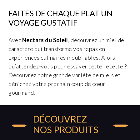
FAITES DE CHAQUE PLAT UN
VOYAGE GUSTATIF
Avec
Nectars du Soleil
, découvrez un miel de
caractère qui transforme vos repas en
expériences culinaires inoubliables. Alors,
qu’attendez-vous pour essayer cette recette ?
Découvrez notre grande variété de miels et
dénichez votre prochain coup de cœur
gourmand.
DÉCOUVREZ
BOULES AU MIEL DE THYM EN POT
VERRE DE 140 G
NOS PRODUITS
4,15
€
TTC