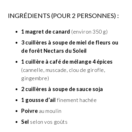
INGRÉDIENTS (POUR 2 PERSONNES) :
1 magret de canard
(environ 350 g)
3 cuillères à soupe de miel de fleurs ou
de forêt Nectars du Soleil
1 cuillère à café de mélange 4 épices
(cannelle, muscade, clou de girofle,
gingembre)
2 cuillères à soupe de sauce soja
1 gousse d’ail
finement hachée
Poivre
au moulin
Sel
selon vos goûts